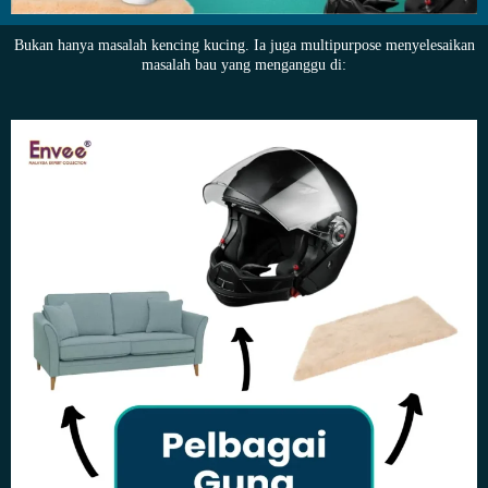
Bukan hanya masalah kencing kucing. Ia juga multipurpose menyelesaikan
masalah bau yang menganggu di: