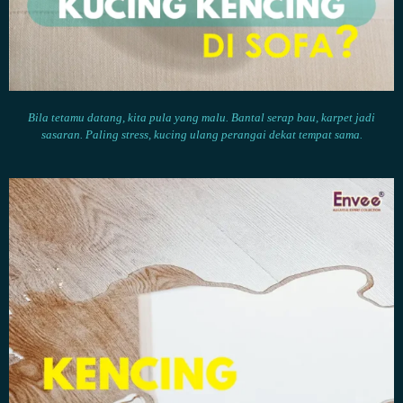
Bila tetamu datang, kita pula yang malu. Bantal serap bau, karpet jadi
sasaran. Paling stress, kucing ulang perangai dekat tempat sama.